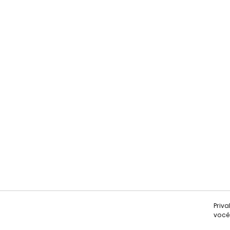
Priv
você